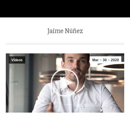
Jaime Núñez
Vídeos
Mar
30
2020
Tengo muchos amigos y amigas que trabajan en