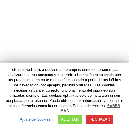
anterior:
publicaciones
SIGUIENTE
Alfonso Rodríguez
Publicación
siguiente:
Este sitio web utiliza cookies tanto propias como de terceros para
analizar nuestros servicios y mostrarte información relacionada con
tus preferencias en base a un perfil elaborado a partir de tus hábitos
AVISO LEGAL
I
POLITICA DE PRIVACIDAD
I
AVISO
de navegación (por ejemplo, páginas visitadas). Las cookies
FARMACOVIGILANCIA
necesarias para el correcto funcionamiento del sitio web son
utilizadas siempre. Las cookies optativas solo se instalarán si son
aceptadas por el usuario. Puede obtener más información y configurar
sus preferencias consultando nuestra Política de cookies.
SABER
MÁS
Ajuste de Cookies
ACEPTAR
RECHAZAR