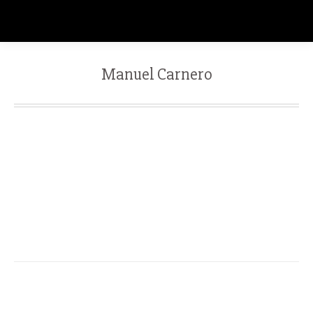
Manuel Carnero
Llevo 5 días trabajando con internistas y
tratando a pacientes con Covid. Todavía me
siento un poco torpe, pero me voy soltando.
Gracias por enseñarme, y, sobre todo, gracias por
vuestro trabajo.
Navegación
ANTERIOR
entre
Simón Mendoza
Publicación