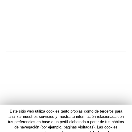
abrazo virtual, ya que en persona no puedo, a mi
padre que es uno de esos médicos doblando
turno en el Hospital de la Paz de Madrid. Ánimo
papá, eres mi héroe.
Navegación
ANTERIOR
entre
Constanza García
Publicación
anterior:
publicaciones
SIGUIENTE
Lorena Villalba
Publicación
siguiente:
Este sitio web utiliza cookies tanto propias como de terceros para
analizar nuestros servicios y mostrarte información relacionada con
tus preferencias en base a un perfil elaborado a partir de tus hábitos
de navegación (por ejemplo, páginas visitadas). Las cookies