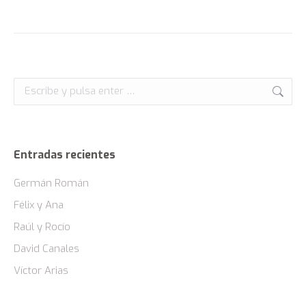
Gracias por tu esfuerzo
Publicación
siguiente:
Buscar:
Entradas recientes
Germán Román
Félix y Ana
Raúl y Rocío
David Canales
Víctor Arias